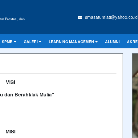
smasatumlati@yahoo.co.id
am Prestasi, dan
SPMB
GALERI
LEARNING MANAGEMEN
ALUMNI
AKRE
VISI
tu
dan
Berahklak
Mulia"
MISI