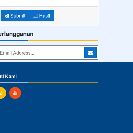
Submit
Hasil
erlangganan
uti Kami