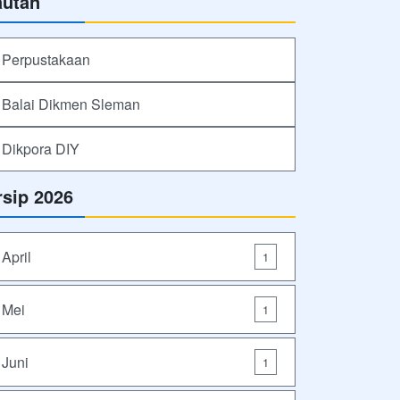
autan
Perpustakaan
Balai Dikmen Sleman
Dikpora DIY
rsip 2026
April
1
Mei
1
Juni
1