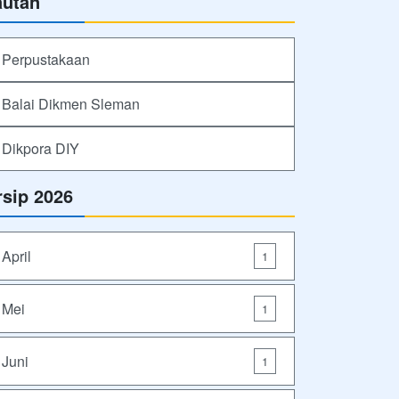
autan
Perpustakaan
Balai Dikmen Sleman
Dikpora DIY
rsip 2026
April
1
Mei
1
Juni
1