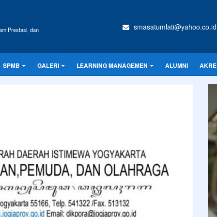
smasatumlati@yahoo.co.id
am Prestasi, dan
SPMB
GALERI
LEARNING MANAGEMEN
ALUMNI
AKRE